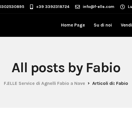
0302530895
+39 3392318724
info@f-elle.com
L
Home Page
Su di noi
Vendi
All posts by Fabio
F.ELLE Service di Agnelli Fabio a Nave
Articoli di: Fabio