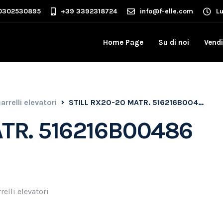
0302530895
+39 3392318724
info@f-elle.com
L
Home Page
Su di noi
Vendi
arrelli elevatori
STILL RX20-20 MATR. 516216B00486 DEL 2011
ATR. 516216B00486
relli elevatori