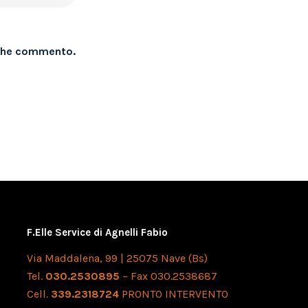
a che commento.
F.Elle Service di Agnelli Fabio
Via Maddalena, 99 | 25075 Nave (Bs)
Tel.
030.2530895
– Fax 030.2538687
Cell.
339.2318724
PRONTO INTERVENTO