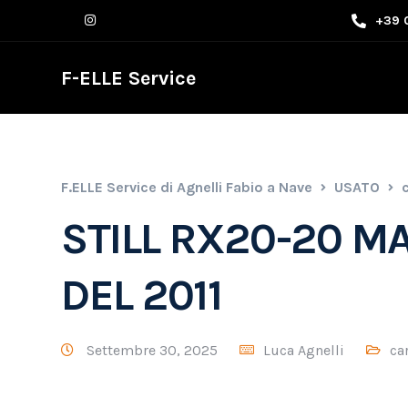
+39 
F-ELLE Service
F.ELLE Service di Agnelli Fabio a Nave
USATO
c
STILL RX20-20 M
DEL 2011
Settembre 30, 2025
Luca Agnelli
car